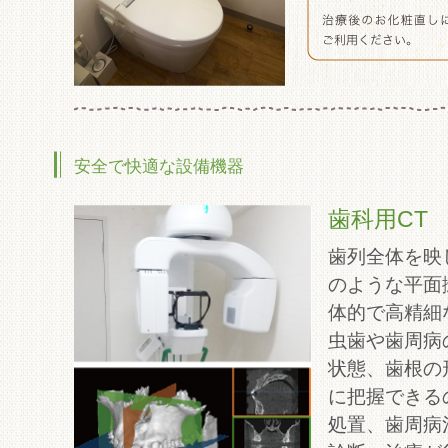
安全で快適な設備機器
歯科用CT
歯列全体を映
のような平面
体的で高精細
虫歯や歯周病
状態、歯根の
に把握できる
処置、歯周病