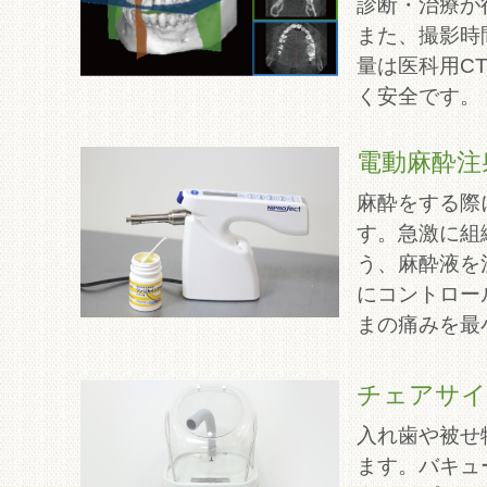
診断・治療が
また、撮影時
量は医科用CT
く安全です。
電動麻酔注
麻酔をする際
す。急激に組
う、麻酔液を
にコントロー
まの痛みを最
チェアサイ
入れ歯や被せ
ます。バキュ