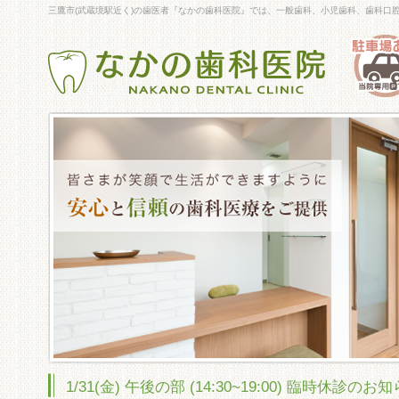
三鷹市(武蔵境駅近く)の歯医者『なかの歯科医院』では、一般歯科、小児歯科、歯科口
1/31(金) 午後の部 (14:30~19:00) 臨時休診のお