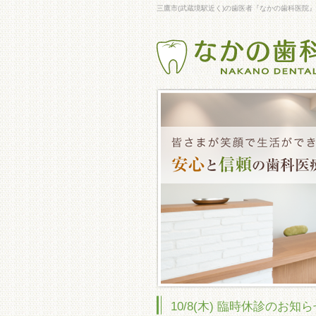
三鷹市(武蔵境駅近く)の歯医者『なかの歯科医
10/8(木) 臨時休診のお知