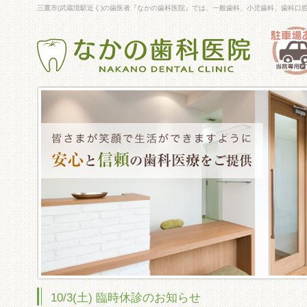
三鷹市(武蔵境駅近く)の歯医者『なかの歯科医院』では、一般歯科、小児歯科、歯科口
10/3(土) 臨時休診のお知らせ